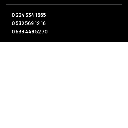
0 224 334 1665
0 532 569 12 16
0 533 448 52 70
KURUMSAL
BÖLME SİSTEMLERİ
Hakkımızda
GNC Minimal
Misyon & Vizyon
GNC 80
İletişim
GNC 100
GNC Twin
GNC KOMPAKT
GNC KAPI
WC Kabin ve Pisuvar
Yangın Kapıları