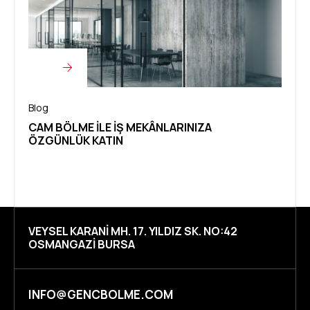
Blog
Blog
CAM BÖLME ILE İŞ MEKÂNLARINIZA
İŞYE
ÖZGÜNLÜK KATIN
KULL
VEYSEL KARANI MH. 17. YILDIZ SK. NO:42
OSMANGAZI BURSA
INFO@GENCBOLME.COM