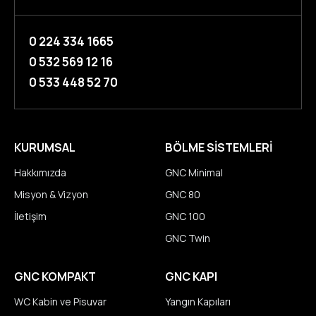
0 224 334 1665
0 532 569 12 16
0 533 448 52 70
KURUMSAL
BÖLME SİSTEMLERİ
Hakkımızda
GNC Minimal
Misyon & Vizyon
GNC 80
İletişim
GNC 100
GNC Twin
GNC KOMPAKT
GNC KAPI
WC Kabin ve Pisuvar
Yangın Kapıları